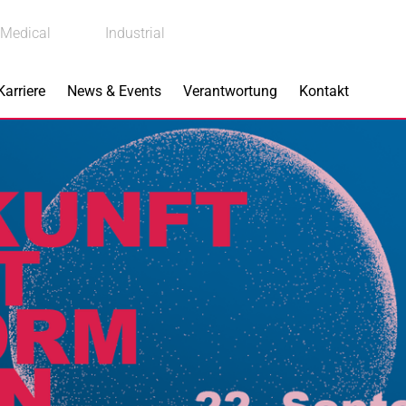
Medical
Industrial
Karriere
News & Events
Verantwortung
Kontakt
s
Produkte
Implantate
Aktoren
OX
Dentallösungen
BIOLOX
delta
®
®
rindustrie
BIOLOX
OPTION
®
hnik
Bremskomponenten