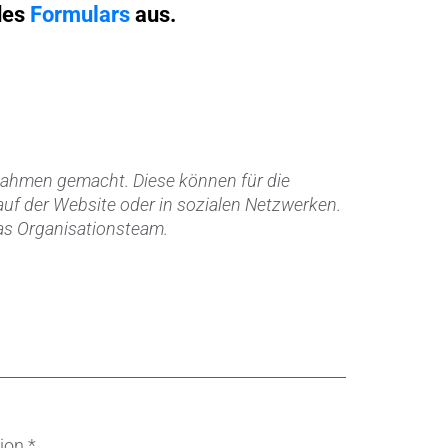
Metallbearbeitung
 des
Formulars
aus.
Orthopädie
Piezokeramische Anwendungen
Pumpen, Ventile und Dichtungen
en
ahmen gemacht. Diese können für die
Rohrbearbeitung
auf der Website oder in sozialen Netzwerken.
 das Organisationsteam.
Sanitärtechnik
Schweißprozesse
Sonderanwendungen
Textiltechnik
Tiermedizin
tion
*