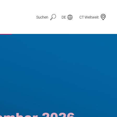
Suchen
DE
CT Weltweit
Anwendungsbereiche
3D-Druck
Automotive & Mobilität
Dichtungstechnik
Drahtzug