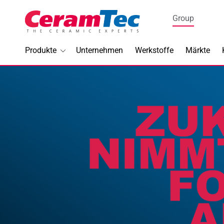
Medical
Group
Industrial
Produkte
Unternehmen
Werkstoffe
Märkte
Im Foku
BIOLOX
®
DENSIL
Halbleite
Piezotec