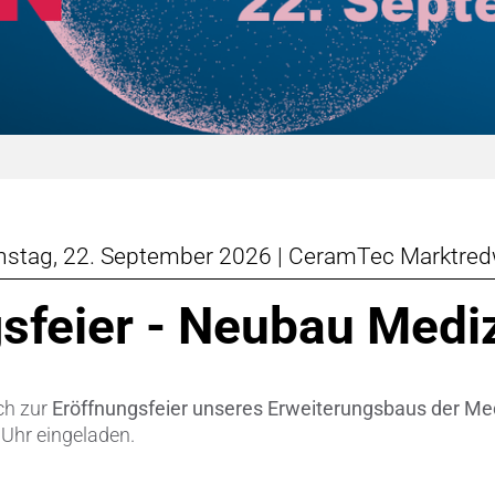
Ventile & Dichtungen
Dicht- & Regelscheiben
n & Messwandler
Handschuh-Tauchformen
 CeramTec
Katalysatorträger
e
Kühlkörper
nstag, 22. September 2026 | CeramTec Marktred
ngstechnik
Mahlmedien
sfeier - Neubau Medi
Passive Bauelemente
Poröse Produkte
ch zur
Eröffnungsfeier unseres Erweiterungsbaus der Me
Rohre
 Uhr eingeladen.
Salzkerne