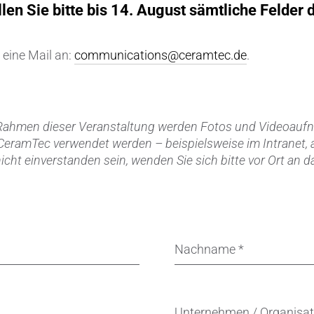
len Sie bitte bis 14. August sämtliche Felder
Sensoren & Messwandler
Spulenkörper
 eine Mail an:
communications@ceramtec.de
.
Substrate
Verbindungen & Durchführung
Rahmen dieser Veranstaltung werden Fotos und Videoaufn
 CeramTec verwendet werden – beispielsweise im Intranet, 
Wälzlager-Rollen
nicht einverstanden sein, wenden Sie sich bitte vor Ort an
Zahnimplantate
Zerspanungswerkzeuge
Nachname
*
Unternehmen / Organisa