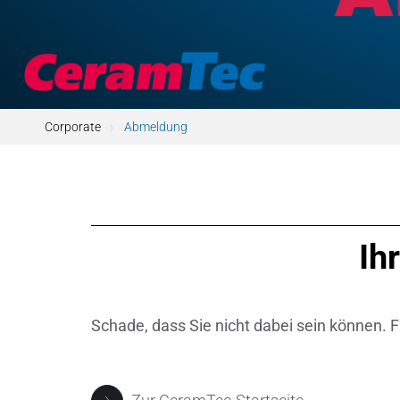
Pumpen, 
Sensore
SPK
by
®
Corporate
Abmeldung
Substrat
Zerspanu
Ih
Schade, dass Sie nicht dabei sein können. F