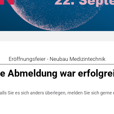
Ventile & Dichtungen
Dicht- & Regelscheiben
n & Messwandler
Handschuh-Tauchformen
 CeramTec
Katalysatorträger
e
Kühlkörper
Eröffnungsfeier - Neubau Medizintechnik
ngstechnik
Mahlmedien
re Abmeldung war erfolgre
Passive Bauelemente
Poröse Produkte
alls Sie es sich anders überlegen, melden Sie sich gerne 
Rohre
Salzkerne