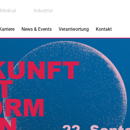
Medical
Industrial
Karriere
News & Events
Verantwortung
Kontakt
s
Produkte
Implantate
Aktoren
OX
Dentallösungen
BIOLOX
delta
®
®
rindustrie
BIOLOX
OPTION
®
hnik
Bremskomponenten