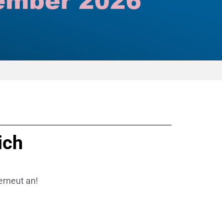
Elektronische Schaltungsträger
Halbleiterindustrie
Isoliertechnik &
Temperaturkontrolle
Kondensatoren
Maschinen- und Anlagenbau
ich
Medizinische Geräte
Medizintechnik
erneut an!
Messen, Erfassen und Erkennen