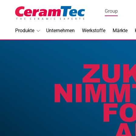
Medical
Group
Industrial
Produkte
Unternehmen
Werkstoffe
Märkte
Im Foku
BIOLOX
®
DENSIL
Halbleite
Piezotec