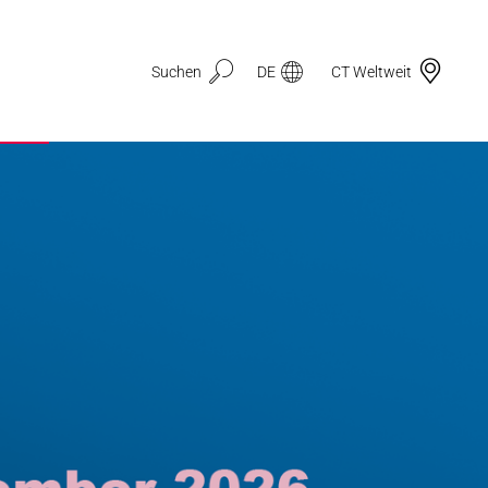
Suchen
DE
CT Weltweit
Anwendungsbereiche
3D-Druck
Automotive & Mobilität
Dichtungstechnik
Drahtzug