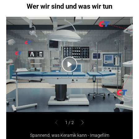
Wer wir sind und was wir tun
nächste
nächste
1
/
2
1
/
2
vorherige
vorherige
Spannend, was Keramik kann - Imagefilm