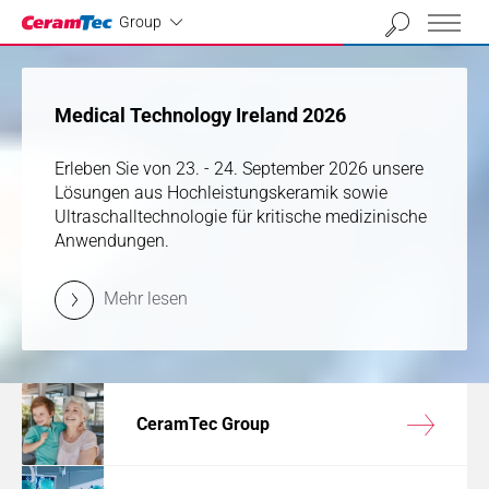
Industrial
01
02
03
04
Group
vorherige
nächs
Medical Technology Ireland 2026
Medical Technology Ireland 2026
Erleben Sie von 23. - 24. September 2026 unsere
Erleben Sie von 23. - 24. September 2026 unsere
Lösungen aus Hochleistungskeramik sowie
Lösungen aus Hochleistungskeramik sowie
Ultraschalltechnologie für kritische medizinische
Ultraschalltechnologie für kritische medizinische
Anwendungen.
Anwendungen.
Mehr lesen
Mehr lesen
CeramTec Group