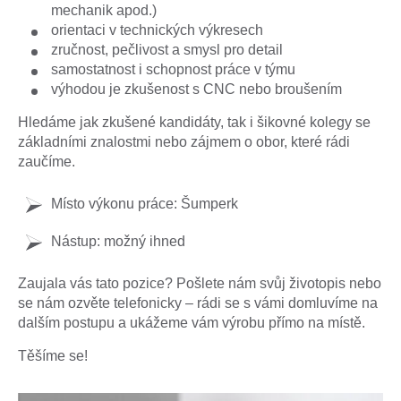
mechanik apod.)
orientaci v technických výkresech
zručnost, pečlivost a smysl pro detail
samostatnost i schopnost práce v týmu
výhodou je zkušenost s CNC nebo broušením
Hledáme jak zkušené kandidáty, tak i šikovné kolegy se
základními znalostmi nebo zájmem o obor, které
rádi
zaučíme
.
Místo výkonu práce:
Šumperk
Nástup:
možný ihned
Zaujala vás tato pozice?
Pošlete nám svůj životopis nebo
se nám ozvěte telefonicky – rádi se s vámi domluvíme na
dalším postupu a ukážeme vám výrobu přímo na místě.
Těšíme se!