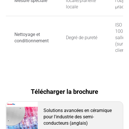
Mesure spéciale
locale/planéité
l'objec
locale
μrad
ISO 5 /
100 / 
Nettoyage et
Degré de pureté
salle 
conditionnement
(sur d
client)
Télécharger la brochure
Solutions avancées en céramique
pour l'industrie des semi-
conducteurs (anglais)