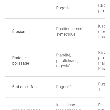
Ra de 
Rugosité
μm
jusqu'
Positionnement
Érosion
(posit
symétrique
trous/
Ra de 
Planéité,
Rodage et
μm
parallélisme,
polissage
Planéi
rugosité
Parall
Rugosi
État de surface
Rugosité
Taille
Inclinaison
Résolu