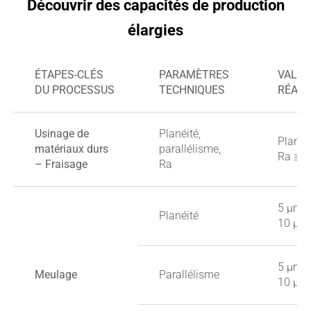
Découvrir des capacités de production
élargies
ÉTAPES-CLÉS
PARAMÈTRES
VALEU
DU PROCESSUS
TECHNIQUES
RÉALI
Usinage de
Planéité,
Planéi
matériaux durs
parallélisme,
Ra ≥ 0
– Fraisage
Ra
5 μm <
Planéité
10 μm
5 μm <
Meulage
Parallélisme
10 μm